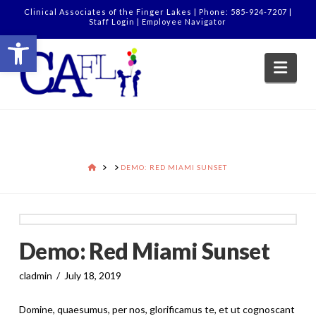
Clinical Associates of the Finger Lakes | Phone: 585-924-7207 |
Staff Login
|
Employee Navigator
Open toolbar
Nav
HOME
DEMO: RED MIAMI SUNSET
Demo: Red Miami Sunset
cladmin
July 18, 2019
Domine, quaesumus, per nos, glorificamus te, et ut cognoscant