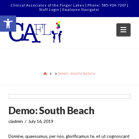
Clinical Associates of the Finger Lakes | Phone: 585-924-7207 |
Staff Login
|
Employee Navigator
Open toolbar
Nav
HOME
DEMO: SOUTH BEACH
Demo: South Beach
cladmin
July 16, 2019
Domine, quaesumus, per nos, glorificamus te, et ut cognoscant