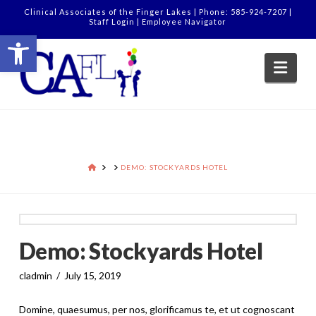
Clinical Associates of the Finger Lakes | Phone: 585-924-7207 |
Staff Login
|
Employee Navigator
Open toolbar
Nav
HOME
DEMO: STOCKYARDS HOTEL
Demo: Stockyards Hotel
cladmin
July 15, 2019
Domine, quaesumus, per nos, glorificamus te, et ut cognoscant